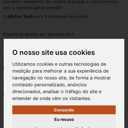
restantes elementos da cozinha (bancada e revestimento)
com o material que pretender.
O
Allsfor Tech
será o destaque da cozinha.
Disponível apenas por encomenda.*
ESPESSURA
O nosso site usa cookies
ACABAMENTO
Utilizamos cookies e outras tecnologias de
Mate
medição para melhorar a sua experiência de
navegação no nosso site, de forma a mostrar
FORMATO
conteúdo personalizado, anúncios
direcionados, analisar o tráfego do site e
Personalizável até: 315 x 122 cm (medida máxima)
entender de onde vêm os visitantes.
Concordo
Eu recuso