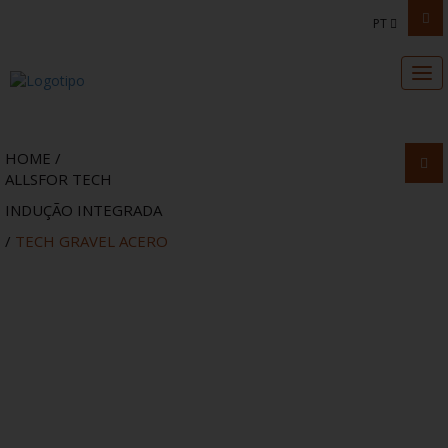
Home
PT
×
Tog
Sobre Nós
navi
Aplicações
HOME
/
ALLSFOR TECH
INDUÇÃO INTEGRADA
Allsfor Tech
/
TECH GRAVEL ACERO
Downloads
Onde Estamos
Loja Online